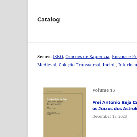
Catalog
Series:
ISKO
,
Orações de Sapiência
,
Ensaios e P
Medieval
,
Coleção Transversal
,
Incipit
,
Interloc
Volume 15
Frei António Beja
C
os Juízos dos Astró
December 15, 2025