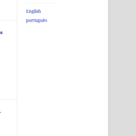
English
português
os
-