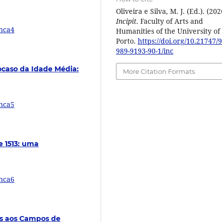
Oliveira e Silva, M. J. (Ed.). (202
Incipit
. Faculty of Arts and
inca4
Humanities of the University of
Porto.
https://doi.org/10.21747/
989-9193-90-1/inc
ocaso da Idade Média:
More Citation Formats
inca5
e 1513: uma
inca6
as aos Campos de