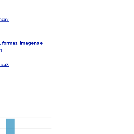
inca7
, formas, imagens e
I
inca8