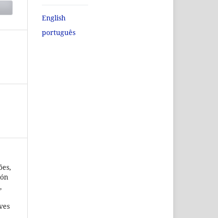
English
português
ões,
ión
,
ves