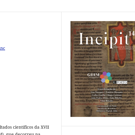
inc
ados científicos da XVII
M), que decorreu na