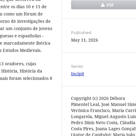
PDF
ntre os dias 10 e 11 de
dou como um fórum de
torno de investigações de
ar um conjunto de jovens
Published
guesas e espanholas -
May 11, 2026
de marcadamente ibérica
s Estudos Medievais.
13 oradores, cujas
Series
História, História da
Incipit
quais foram selecionados 8
Copyright (c) 2026 Débora
Pimentel Leal, José Manuel Sim
Verónica Francisco, María Carr
Longarela, Miguel Augusto Luís
Pedro Dinis Neto Costa, Cláudia
Costa Pires, Joana Lages Gonçal
(Autor de Capítulo); Maria João