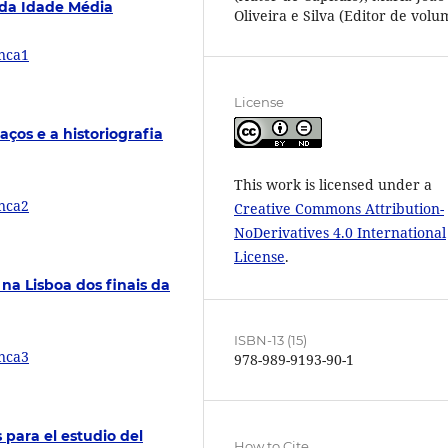
 da Idade Média
Oliveira e Silva (Editor de volu
inca1
License
os e a historiografia
This work is licensed under a
inca2
Creative Commons Attribution-
NoDerivatives 4.0 International
License
.
na Lisboa dos finais da
ISBN-13 (15)
inca3
978-989-9193-90-1
 para el estudio del
How to Cite